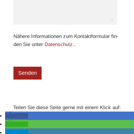
Nähere Infor­ma­tio­nen zum Kon­takt­for­mu­lar fin­
den Sie unter
Daten­schutz.
.
Bitte lasse die­ses Feld leer.
Bitte lasse die­ses Feld leer.
Tei­len Sie diese Seite gerne mit einem Klick auf:
tei­len
tei­len
tei­len